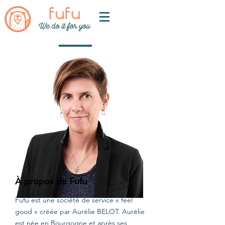
À propos de Fufu
Fufu est une société de service « feel
good » créée par Aurélie BELOT. Aurélie
est née en Bourgogne et après ses